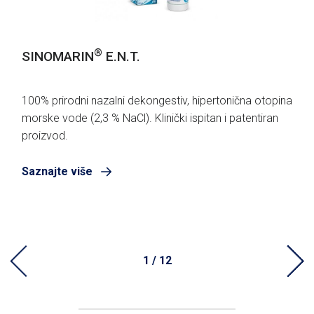
®
SINOMARIN
E.N.T.
100% prirodni nazalni dekongestiv, hipertonična otopina
morske vode (2,3 % NaCl). Klinički ispitan i patentiran
proizvod.
Saznajte više
1 / 12