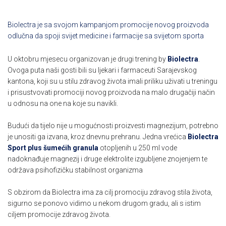
Biolectra je sa svojom kampanjom promocije novog proizvoda
odlučna da spoji svijet medicine i farmacije sa svijetom sporta
U oktobru mjesecu organizovan je drugi trening by
Biolectra
.
Ovoga puta naši gosti bili su ljekari i farmaceuti Sarajevskog
kantona, koji su u stilu zdravog života imali priliku uživati u treningu
i prisustvovati promociji novog proizvoda na malo drugačiji način
u odnosu na one na koje su navikli.
Budući da tijelo nije u mogućnosti proizvesti magnezijum, potrebno
je unositi ga izvana, kroz dnevnu prehranu. Jedna vrećica
Biolectra
Sport plus šumećih granula
otopljenih u 250 ml vode
nadoknađuje magnezij i druge elektrolite izgubljene znojenjem te
održava psihofizičku stabilnost organizma
S obzirom da Biolectra ima za cilj promociju zdravog stila života,
sigurno se ponovo vidimo u nekom drugom gradu, ali s istim
ciljem promocije zdravog života.