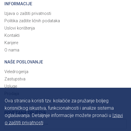
INFORMACIJE
Izjava o zaštiti privatnosti
Politika zaštite ličnih podataka
Uslovi korištenja
Kontakti
Karijere
O nama
NAŠE POSLOVANJE
Veledrogerija
Zastupstva
Usluge
Prodaja
Ova stranica koristi tzv. kolačiće za pružanje boljeg
Logistička podrška
korisničkog iskustva, funkcionalnosti i analize sistema
POVEZANA DRUŠTVA
oglašavanja. Detaljnije informacije možete pronaći u
Izjavi
o zaštiti privatnosti
-- odaberite državu --