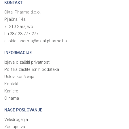
KONTAKT
Oktal Pharma d.o.o.
Pijačna 14a
71210 Sarajevo
t:
+387 33 777 277
e:
oktal-pharma@oktal-pharma.ba
INFORMACIJE
Izjava o zaštiti privatnosti
Politika zaštite ličnih podataka
Uslovi korištenja
Kontakti
Karijere
O nama
NAŠE POSLOVANJE
Veledrogerija
Zastupstva