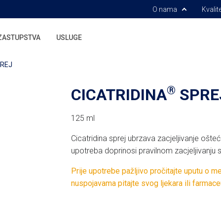
O nama
Kvalit
ZASTUPSTVA
USLUGE
REJ
®
CICATRIDINA
SPRE
125 ml
Cicatridina sprej ubrzava zacjeljivanje ošte
upotreba doprinosi pravilnom zacjeljivanju 
Prije upotrebe pažljivo pročitajte uputu o m
nuspojavama pitajte svog ljekara ili farmace