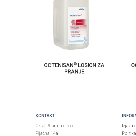
®
OCTENISAN
LOSION ZA
O
PRANJE
KONTAKT
INFOR
Oktal Pharma d.o.o.
Izjava o
Pijačna 14a
Politik