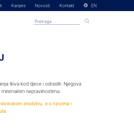
et
Karijere
Novosti
Kontakt
EN
J
ćenja tkiva kod djece i odraslih. Njegova
s minimalnim nepravilnostima.
edicinskom sredstvu, a o rizicima i
uta