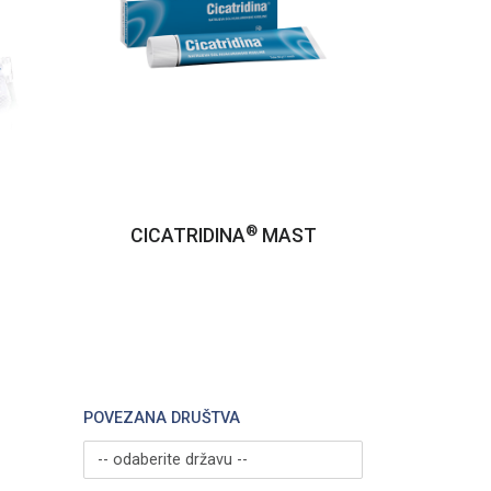
®
CICATRIDINA
MAST
POVEZANA DRUŠTVA
-- odaberite državu --