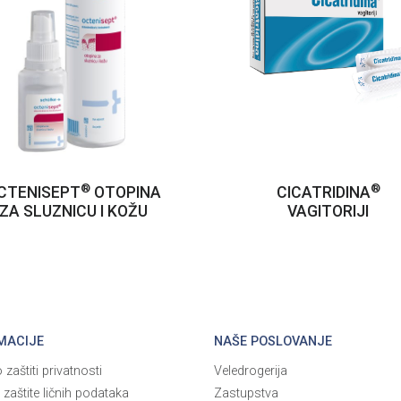
®
®
CTENISEPT
OTOPINA
CICATRIDINA
ZA SLUZNICU I KOŽU
VAGITORIJI
MACIJE
NAŠE POSLOVANJE
 zaštiti privatnosti
Veledrogerija
a zaštite ličnih podataka
Zastupstva