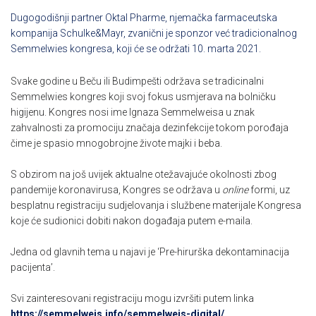
Dugogodišnji partner Oktal Pharme, njemačka farmaceutska
kompanija Schulke&Mayr, zvanični je sponzor već tradicionalnog
Semmelwies kongresa, koji će se održati 10. marta 2021.
Svake godine u Beču ili Budimpešti održava se tradicinalni
Semmelwies kongres koji svoj fokus usmjerava na bolničku
higijenu. Kongres nosi ime Ignaza Semmelweisa u znak
zahvalnosti za promociju značaja dezinfekcije tokom porođaja
čime je spasio mnogobrojne živote majki i beba.
S obzirom na još uvijek aktualne otežavajuće okolnosti zbog
pandemije koronavirusa, Kongres se održava u
online
formi, uz
besplatnu registraciju sudjelovanja i službene materijale Kongresa
koje će sudionici dobiti nakon događaja putem e-maila.
Jedna od glavnih tema u najavi je ‘Pre-hirurška dekontaminacija
pacijenta’.
Svi zainteresovani registraciju mogu izvršiti putem linka
https://semmelweis.info/semmelweis-digital/
.