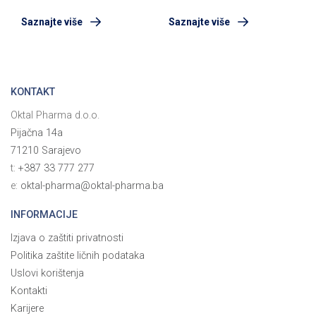
grlića maternice
netArnica.si
Saznajte više
Saznajte više
KONTAKT
Oktal Pharma d.o.o.
Pijačna 14a
71210 Sarajevo
t:
+387 33 777 277
e:
oktal-pharma@oktal-pharma.ba
INFORMACIJE
Izjava o zaštiti privatnosti
Politika zaštite ličnih podataka
Uslovi korištenja
Kontakti
Karijere